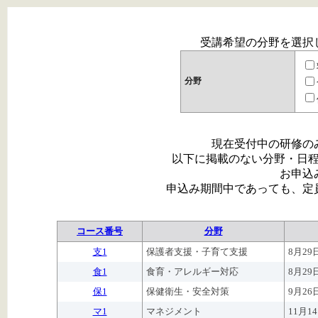
受講希望の分野を選択
分野
現在受付中の研修の
以下に掲載のない分野・日
お申込
申込み期間中であっても、定
コース番号
分野
支1
保護者支援・子育て支援
8月2
食1
食育・アレルギー対応
8月2
保1
保健衛生・安全対策
9月2
マ1
マネジメント
11月