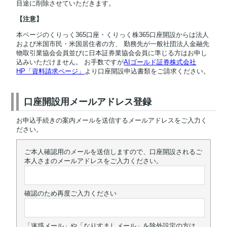
目途に削除させていただきます。
【注意】
本ページのくりっく365口座・くりっく株365口座開設からは法人
および米国市民・米国居住者の方、 勤務先が一般社団法人金融先
物取引業協会会員並びに日本証券業協会会員に準じる方はお申し
込みいただけません。 お手数ですが
AIゴールド証券株式会社
HP「資料請求ページ」
より口座開設申込書類をご請求ください。
口座開設用メールアドレス登録
お申込手続きの案内メールを送信するメールアドレスをご入力く
ださい。
ご本人確認用のメールを送信しますので、口座開設されるご
本人さまのメールアドレスをご入力ください。
確認のため再度ご入力ください
「迷惑メール」や「なりすましメール」を除外設定の方は、