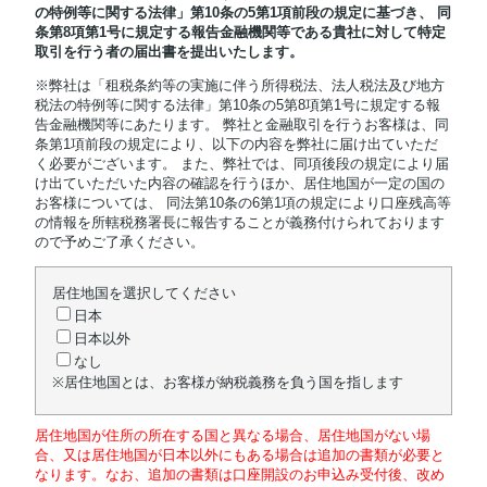
の特例等に関する法律」第10条の5第1項前段の規定に基づき、 同
条第8項第1号に規定する報告金融機関等である貴社に対して特定
取引を行う者の届出書を提出いたします。
※弊社は「租税条約等の実施に伴う所得税法、法人税法及び地方
税法の特例等に関する法律」第10条の5第8項第1号に規定する報
告金融機関等にあたります。 弊社と金融取引を行うお客様は、同
条第1項前段の規定により、以下の内容を弊社に届け出ていただ
く必要がございます。 また、弊社では、同項後段の規定により届
け出ていただいた内容の確認を行うほか、居住地国が一定の国の
お客様については、 同法第10条の6第1項の規定により口座残高等
の情報を所轄税務署長に報告することが義務付けられております
ので予めご了承ください。
居住地国を選択してください
日本
日本以外
なし
※居住地国とは、お客様が納税義務を負う国を指します
居住地国が住所の所在する国と異なる場合、居住地国がない場
合、又は居住地国が日本以外にもある場合は追加の書類が必要と
なります。なお、追加の書類は口座開設のお申込み受付後、改め