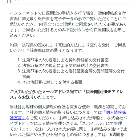
インターネットで口座開設の手続きを行う場合、契約締結前交付
書面に加え取引報告書を電子データの形でご覧いただくことにご
承諾いただき、 内容全てにご理解とご同意をいただく必要があり
ます。ご同意いただける方のみ下記ボタンから口座開設をお申し
込みください。
約款・規程集の定めにより電磁的方法により交付を受け、ご同意
いただく当該書面は次の通りとなります。
法第37条の3の規定による契約締結前の交付書面
法第37条の4の規定による契約締結時の交付書面
法第37条の5の規定による委託証拠金等の受領証等の交付
書面
その他顧客に対して交付する書面
ご入力いただいたメールアドレス宛てに「口座開設用HPアドレ
ス」をお送りいたします。
当社はお客様の個人情報の保護を重要な使命・義務と認識してお
ります。当社の個人情報の取り扱いにつきましては
「個人情報保
護宣言」
をご覧ください。 お申し込みされた情報は、株式会社パ
イプドビッツによる情報管理システム「スパイラル」にて管理し
ております。 なお、入力された内容に関し、お申込みを途中で止
められた場合や入力が不完全なもの等につきましては、6週間を