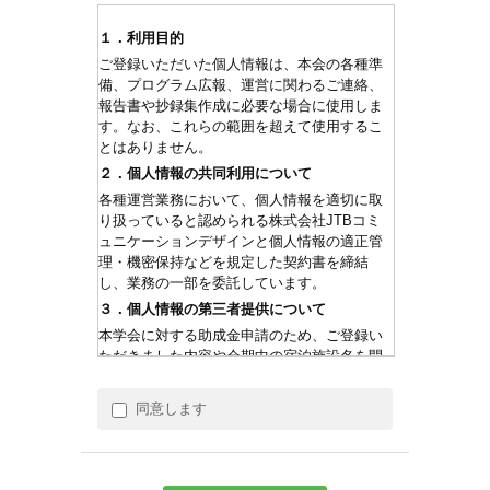
１．利用目的
ご登録いただいた個人情報は、本会の各種準
備、プログラム広報、運営に関わるご連絡、
報告書や抄録集作成に必要な場合に使用しま
す。なお、これらの範囲を超えて使用するこ
とはありません。
２．個人情報の共同利用について
各種運営業務において、個人情報を適切に取
り扱っていると認められる株式会社JTBコミ
ュニケーションデザインと個人情報の適正管
理・機密保持などを規定した契約書を締結
し、業務の一部を委託しています。
３．個人情報の第三者提供について
本学会に対する助成金申請のため、ご登録い
ただきました内容や会期中の宿泊施設名を開
催地の県・市・コンベンションビューロ（観
光協会）にご提供（提出）することがござい
同意します
ます。その他では法令の規定等や参加者及び
公衆の生命、健康、財産などの重大な利益を
保護する場合を除いては、お預かりした個人
情報を第三者に提供することはありません。