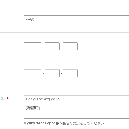
-
-
-
-
レス
＊
（確認用）
※@rbs.resona-gr.co.jpを受信可に設定してください