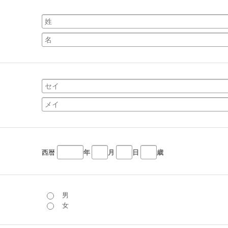
西暦
年
月
日
歳
男
女