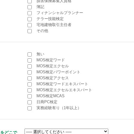
損害保険募集人資格
簿記
フィナンシャルプランナー
テラー技能検定
宅地建物取引主任者
その他
無い
MOS検定ワード
MOS検定エクセル
MOS検定パワーポイント
MOS検定アクセス
MOS検定ワードエキスパート
MOS検定エクセルエキスパート
MOS検定MCAS
日商PC検定
実務経験有り（1年以上）
ジをどこで