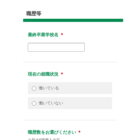
職歴等
最終卒業学校名
＊
現在の就職状況
＊
働いている
働いていない
職歴数をお選びください
＊
※最大6職歴入力可