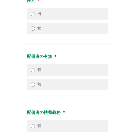
性別
＊
男
女
配偶者の有無
＊
有
無
配偶者の扶養義務
＊
有