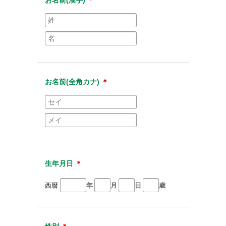
お名前(全角カナ)
＊
生年月日
＊
西暦
年
月
日
歳