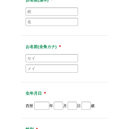
お名前(全角カナ)
＊
生年月日
＊
西暦
年
月
日
歳