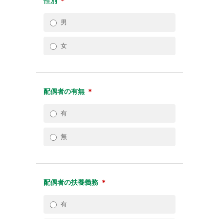
性別
＊
男
女
配偶者の有無
＊
有
無
配偶者の扶養義務
＊
有