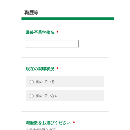
職歴等
最終卒業学校名
＊
現在の就職状況
＊
働いている
働いていない
職歴数をお選びください
＊
※最大6職歴入力可