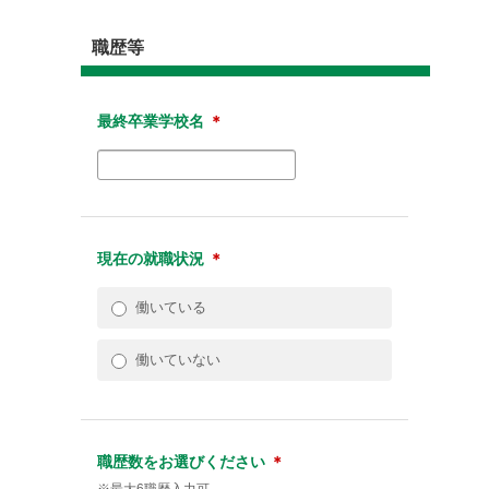
職歴等
最終卒業学校名
＊
現在の就職状況
＊
働いている
働いていない
職歴数をお選びください
＊
※最大6職歴入力可