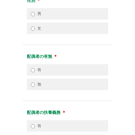
性別
＊
男
女
配偶者の有無
＊
有
無
配偶者の扶養義務
＊
有