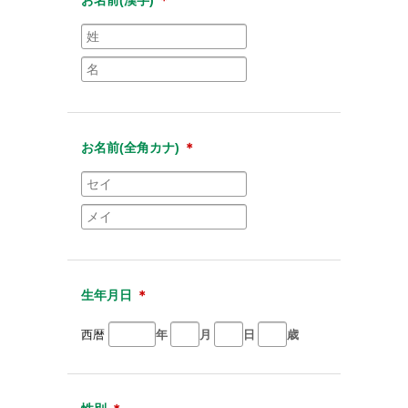
お名前(全角カナ)
＊
生年月日
＊
西暦
年
月
日
歳