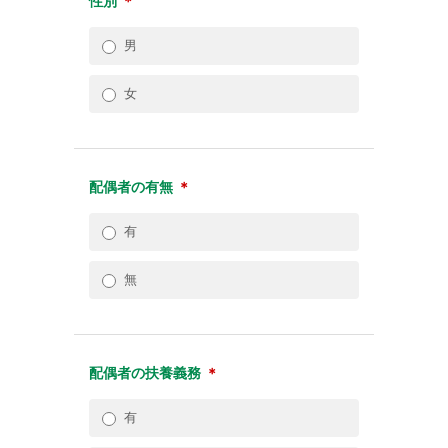
性別
＊
男
女
配偶者の有無
＊
有
無
配偶者の扶養義務
＊
有