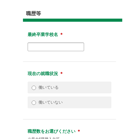
職歴等
最終卒業学校名
＊
現在の就職状況
＊
働いている
働いていない
職歴数をお選びください
＊
※最大6職歴入力可