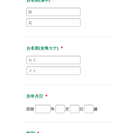
お名前(全角カナ)
＊
生年月日
＊
西暦
年
月
日
歳