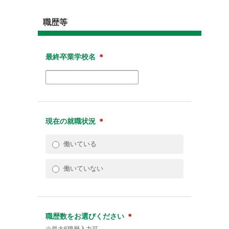
職歴等
最終卒業学校名
＊
現在の就職状況
＊
働いている
働いていない
職歴数をお選びください
＊
※最大6職歴入力可