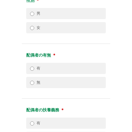
性別
＊
男
女
配偶者の有無
＊
有
無
配偶者の扶養義務
＊
有