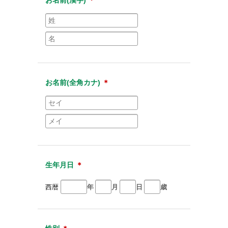
お名前(全角カナ)
＊
生年月日
＊
西暦
年
月
日
歳