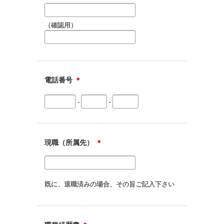
利用または提供の拒否をする権利があります。必要な場合に
は、下記の窓口まで連絡ください。
（確認用）
2）前項に係らず、当社は、下記の事項については、その全部
または一部を開示しないことがあります。
・ 採用選考過程の記録
７．不採用の際は、当社が責任を持って適切な方法で廃棄し
ます。
電話番号
＊
【個人情報問合せ窓口】
〒104-0032 東京都中央区八丁堀3-18-6 PMO八丁堀Ⅲ 4階
-
-
電話：03-5860-1937（平日10:00 ～ 18:00）
メディアビズ株式会社株式会社 常務取締役 立花 慎一朗
現職（所属先）
＊
既に、退職済みの場合、その旨ご記入下さい