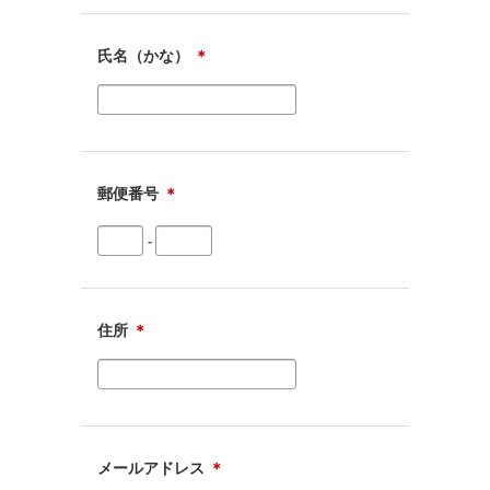
１．個人情報保護管理者
メディアビズ株式会社 常務取締役 立花 慎一朗 03-5860-
1937
氏名（かな）
＊
２．個人情報の利用目的
応募者への連絡、採用の検討のため。
尚、採用が確定した場合には採用後の雇用管理のために履歴
書・職務経歴書を利用させていただきます。
３．第三者への提供
郵便番号
＊
当社は法律で定められている場合を除いて、応募者の個人情
報を当該応募者の同意を得ず
第三者に提供することはありません。
-
４．取扱い業務の委託
個人情報の取扱いの委託はありません。
５．応募者が当社に個人情報を与えることの任意性
住所
＊
応募者が弊社に対して個人情報を与えることは任意です。た
だし、応募者が当社に個人情報を
与えない場合には、採用の検討ができない場合がありますの
で、あらかじめご了承ください。
６．お預かりする個人情報に関する権利
1）応募者には、応募者の個人情報の利用目的の通知、開示、
メールアドレス
＊
訂正、追加、削除の要求、