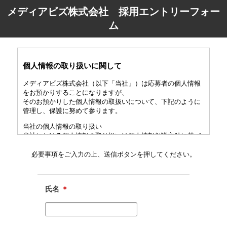
メディアビズ株式会社 採用エントリーフォー
ム
個人情報の取り扱いに関して
メディアビズ株式会社（以下「当社」）は応募者の個人情報
をお預かりすることになりますが、
そのお預かりした個人情報の取扱いについて、下記のように
管理し、保護に努めて参ります。
当社の個人情報の取り扱い
当社における個人情報の取り扱いは個人情報保護方針に基づ
いて行われます。
個人情報の定義
必要事項をご入力の上、送信ボタンを押してください。
個人情報とは、応募者個人に関する情報であって、当該情報
に含まれる氏名、生年月日その他の
記述等により応募者個人を識別することができるものをいい
氏名
＊
ます。また、その情報のみでは
識別できない場合でも、他の情報と容易に照合することがで
き、それにより結果的に応募者個人を
識別することができるものも個人情報に含まれます。