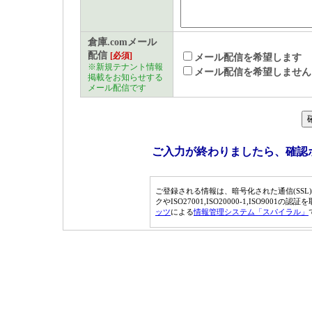
サービスについて
倉庫.comメール
（1） 利用者は本サービス
配信
[必須]
メール配信を希望します
※新規テナント情報
いて通信機器、ソフトウェ
メール配信を希望しません
掲載をお知らせする
メール配信です
します。
（2） 本サービスは、「倉庫
す）を通して行う情報の提
ご入力が終わりましたら、確認
成されます。
（3） 本サービスの内容は
ご登録される情報は、暗号化された通信(SSL
クやISO27001,ISO20000-1,ISO9001の
ますが、本サービス内容の
ッツ
による
情報管理システム「スパイラル」
害が発生した場合であって
します。
著作権