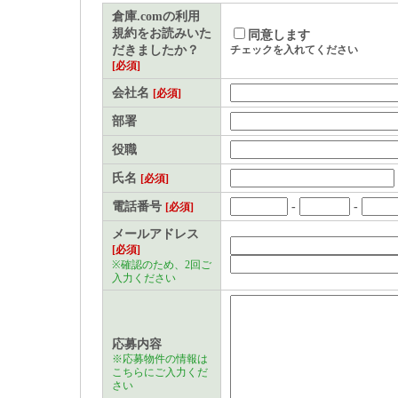
される方（以下「利用者」
倉庫.comの利用
規約をお読みいた
同意します
めるものです。
だきましたか？
チェックを入れてください
[必須]
本サービスに関する利用上の
会社名
[必須]
事項｣といいます)も、当規
部署
る前に必ず参照して、理解
役職
るものとします。
氏名
[必須]
電話番号
-
-
[必須]
「倉庫.com」会員登録
メールアドレス
[必須]
「倉庫.com」会員（以下
※確認のため、2回ご
入力ください
上、当社所定の方法に従い
ンド・パートナーズ（以下
応募内容
とします。
※応募物件の情報は
こちらにご入力くだ
さい