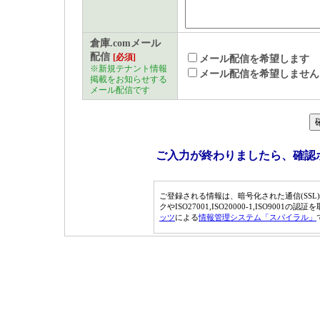
サービスについて
倉庫.comメール
（1） 利用者は本サービス
配信
[必須]
メール配信を希望します
※新規テナント情報
いて通信機器、ソフトウェ
メール配信を希望しません
掲載をお知らせする
メール配信です
します。
（2） 本サービスは、「倉庫
す）を通して行う情報の提
ご入力が終わりましたら、確認
成されます。
（3） 本サービスの内容は
ご登録される情報は、暗号化された通信(SSL
クやISO27001,ISO20000-1,ISO9001の
ますが、本サービス内容の
ッツ
による
情報管理システム「スパイラル」
害が発生した場合であって
します。
著作権