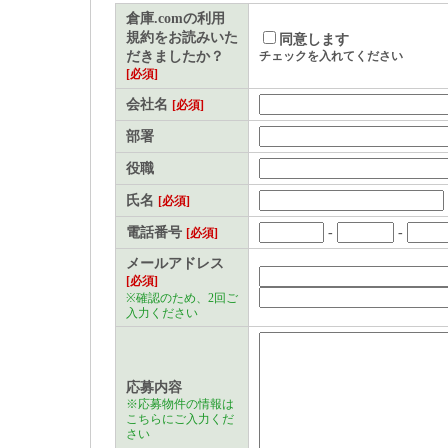
される方（以下「利用者」
倉庫.comの利用
規約をお読みいた
同意します
めるものです。
だきましたか？
チェックを入れてください
[必須]
本サービスに関する利用上の
会社名
[必須]
事項｣といいます)も、当規
部署
る前に必ず参照して、理解
役職
るものとします。
氏名
[必須]
電話番号
-
-
[必須]
「倉庫.com」会員登録
メールアドレス
[必須]
「倉庫.com」会員（以下
※確認のため、2回ご
入力ください
上、当社所定の方法に従い
ンド・パートナーズ（以下
応募内容
とします。
※応募物件の情報は
こちらにご入力くだ
さい