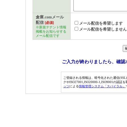
サービスについて
倉庫.comメール
（1） 利用者は本サービス
配信
[必須]
メール配信を希望します
※新規テナント情報
いて通信機器、ソフトウェ
メール配信を希望しません
掲載をお知らせする
メール配信です
します。
（2） 本サービスは、「倉庫
す）を通して行う情報の提
ご入力が終わりましたら、確認
成されます。
（3） 本サービスの内容は
ご登録される情報は、暗号化された通信(SSL
クやISO27001,ISO20000-1,ISO9001の
ますが、本サービス内容の
ッツ
による
情報管理システム「スパイラル」
害が発生した場合であって
します。
著作権