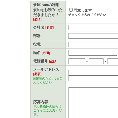
される方（以下「利用者」
倉庫.comの利用
規約をお読みいた
同意します
めるものです。
だきましたか？
チェックを入れてください
[必須]
本サービスに関する利用上の
会社名
[必須]
事項｣といいます)も、当規
部署
る前に必ず参照して、理解
役職
るものとします。
氏名
[必須]
電話番号
-
-
[必須]
「倉庫.com」会員登録
メールアドレス
[必須]
「倉庫.com」会員（以下
※確認のため、2回ご
入力ください
上、当社所定の方法に従い
ンド・パートナーズ（以下
応募内容
とします。
※応募物件の情報は
こちらにご入力くだ
さい