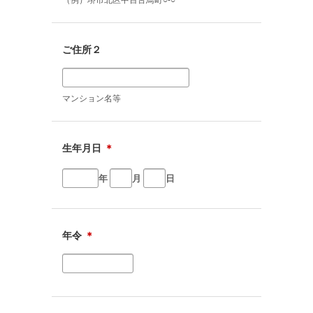
（例）堺市北区中百舌鳥町○-○
ご住所２
マンション名等
生年月日
＊
年
月
日
年令
＊