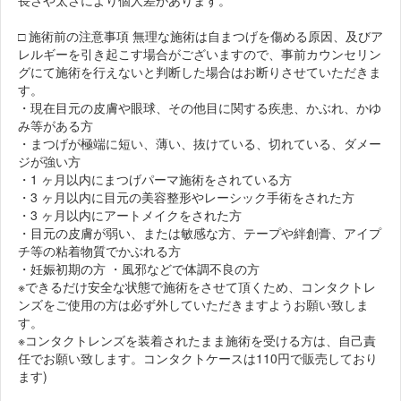
長さや太さにより個人差があります。
□ 施術前の注意事項 無理な施術は自まつげを傷める原因、及びア
レルギーを引き起こす場合がございますので、事前カウンセリン
グにて施術を行えないと判断した場合はお断りさせていただきま
す。
・現在目元の皮膚や眼球、その他目に関する疾患、かぶれ、かゆ
み等がある方
・まつげが極端に短い、薄い、抜けている、切れている、ダメー
ジが強い方
・1 ヶ月以内にまつげパーマ施術をされている方
・3 ヶ月以内に目元の美容整形やレーシック手術をされた方
・3 ヶ月以内にアートメイクをされた方
・目元の皮膚が弱い、または敏感な方、テープや絆創膏、アイプ
チ等の粘着物質でかぶれる方
・妊娠初期の方 ・風邪などで体調不良の方
※できるだけ安全な状態で施術をさせて頂くため、コンタクトレ
ンズをご使用の方は必ず外していただきますようお願い致しま
す。
※コンタクトレンズを装着されたまま施術を受ける方は、自己責
任でお願い致します。コンタクトケースは110円で販売しており
ます)