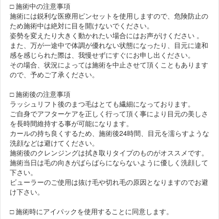
□ 施術中の注意事項
施術には鋭利な医療用ピンセットを使用しますので、危険防止の
ため施術中は絶対に目を開けないでください。
姿勢を変えたり大きく動かれたい場合にはお声がけください 。
また、万が一途中で体調が優れない状態になったり、目元に違和
感を感じられた際は、我慢せずにすぐにお申し出ください。
その場合、状況によっては施術を中止させて頂くこともあります
ので、予めご了承ください。
□ 施術後の注意事項
ラッシュリフト後のまつ毛はとても繊細になっております。
ご自身でアフターケアを正しく行って頂く事により目元の美しさ
を長時間維持する事が可能になります。
カールの持ち良くするため、施術後24時間、目元を濡らすような
洗顔などは避けてください。
施術後のクレンジングは拭き取りタイプのものがオススメです。
施術当日は毛の向きがばらばらにならないように優しく洗顔して
下さい。
ビューラーのご使用は抜け毛や切れ毛の原因となりますのでお避
け下さい。
□ 施術時にアイパックを使用することに同意します。