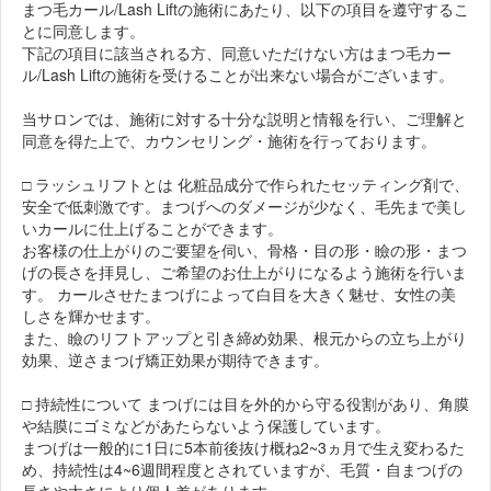
まつ毛カール/Lash Liftの施術にあたり、以下の項目を遵守するこ
とに同意します。
下記の項目に該当される方、同意いただけない方はまつ毛カー
ル/Lash Liftの施術を受けることが出来ない場合がございます。
当サロンでは、施術に対する十分な説明と情報を行い、ご理解と
同意を得た上で、カウンセリング・施術を行っております。
□ ラッシュリフトとは 化粧品成分で作られたセッティング剤で、
安全で低刺激です。まつげへのダメージが少なく、毛先まで美し
いカールに仕上げることができます。
お客様の仕上がりのご要望を伺い、骨格・目の形・瞼の形・まつ
げの長さを拝見し、ご希望のお仕上がりになるよう施術を行いま
す。 カールさせたまつげによって白目を大きく魅せ、女性の美
しさを輝かせます。
また、瞼のリフトアップと引き締め効果、根元からの立ち上がり
効果、逆さまつげ矯正効果が期待できます。
□ 持続性について まつげには目を外的から守る役割があり、角膜
や結膜にゴミなどがあたらないよう保護しています。
まつげは一般的に1日に5本前後抜け概ね2~3ヵ月で生え変わるた
め、持続性は4~6週間程度とされていますが、毛質・自まつげの