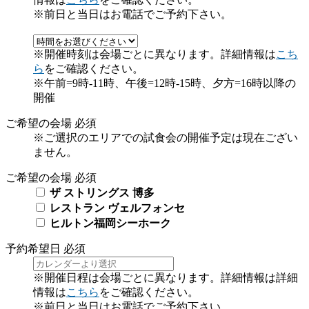
※前日と当日はお電話でご予約下さい。
※開催時刻は会場ごとに異なります。詳細情報は
こち
ら
をご確認ください。
※午前=9時-11時、午後=12時-15時、夕方=16時以降の
開催
ご希望の会場
必須
※ご選択のエリアでの試食会の開催予定は現在ござい
ません。
ご希望の会場
必須
ザ ストリングス 博多
レストラン ヴェルフォンセ
ヒルトン福岡シーホーク
予約希望日
必須
※開催日程は会場ごとに異なります。詳細情報は詳細
情報は
こちら
をご確認ください。
※前日と当日はお電話でご予約下さい。