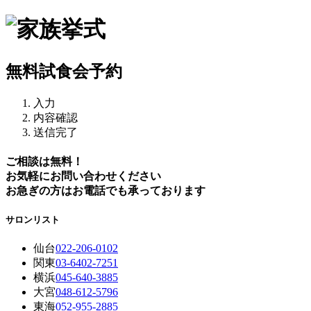
無料試食会予約
入力
内容確認
送信完了
ご相談は無料！
お気軽にお問い合わせください
お急ぎの方はお電話でも承っております
サロンリスト
仙台
022-206-0102
関東
03-6402-7251
横浜
045-640-3885
大宮
048-612-5796
東海
052-955-2885