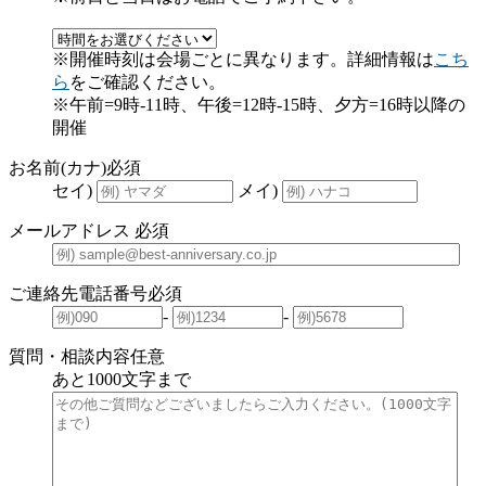
※開催時刻は会場ごとに異なります。詳細情報は
こち
ら
をご確認ください。
※午前=9時-11時、午後=12時-15時、夕方=16時以降の
開催
お名前(カナ)
必須
セイ)
メイ)
メールアドレス
必須
ご連絡先電話番号
必須
-
-
質問・相談内容
任意
あと
1000
文字まで