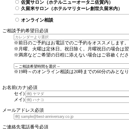
佐賀サロン（ホテルニューオータニ佐賀内）
久留米サロン（ホテルマリターレ創世久留米内）
オンライン相談
ご相談予約希望日
必須
※前日のご予約はお電話でのご予約をオススメします。
※月曜、火曜は定休日。祝日除く。月曜祝日の場合は翌
※満席などご希望の日程に添えない場合はご容赦くださ
※19時～のオンライン相談は20時までの60分のみとな
お名前(カナ)
必須
セイ)
メイ)
メールアドレス
必須
ご連絡先電話番号
必須