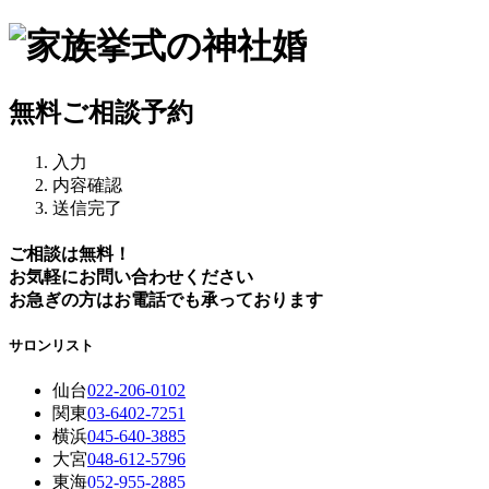
無料ご相談予約
入力
内容確認
送信完了
ご相談は無料！
お気軽にお問い合わせください
お急ぎの方はお電話でも承っております
サロンリスト
仙台
022-206-0102
関東
03-6402-7251
横浜
045-640-3885
大宮
048-612-5796
東海
052-955-2885