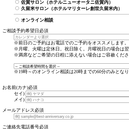
佐賀サロン（ホテルニューオータニ佐賀内）
久留米サロン（ホテルマリターレ創世久留米内）
オンライン相談
ご相談予約希望日
必須
※前日のご予約はお電話でのご予約をオススメします。
※月曜、火曜は定休日。祝日除く。月曜祝日の場合は翌
※満席などご希望の日程に添えない場合はご容赦くださ
※19時～のオンライン相談は20時までの60分のみとな
お名前(カナ)
必須
セイ)
メイ)
メールアドレス
必須
ご連絡先電話番号
必須