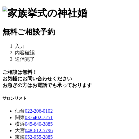
無料ご相談予約
入力
内容確認
送信完了
ご相談は無料！
お気軽にお問い合わせください
お急ぎの方はお電話でも承っております
サロンリスト
仙台
022-206-0102
関東
03-6402-7251
横浜
045-640-3885
大宮
048-612-5796
東海
052-955-2885