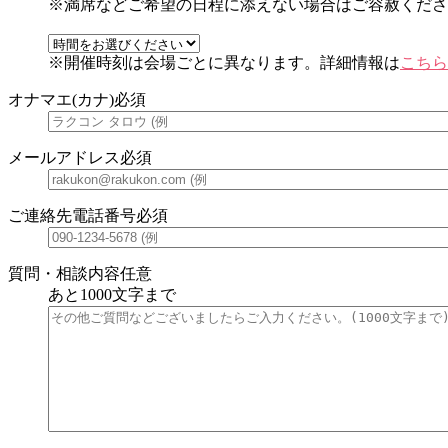
※満席などご希望の日程に添えない場合はご容赦くださ
※開催時刻は会場ごとに異なります。詳細情報は
こちら
オナマエ(カナ)
必須
メールアドレス
必須
ご連絡先電話番号
必須
質問・相談内容
任意
あと
1000
文字まで