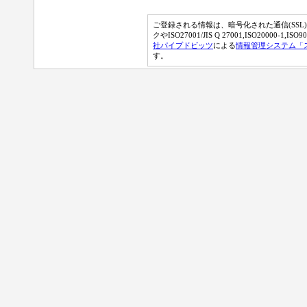
ご登録される情報は、暗号化された通信(SSL
クやISO27001/JIS Q 27001,ISO20000-
社パイプドビッツ
による
情報管理システム「
す。