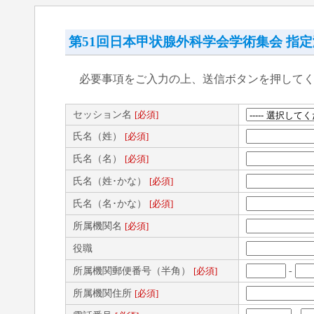
第51回日本甲状腺外科学会学術集会 指
必要事項をご入力の上、送信ボタンを押して
セッション名
[必須]
氏名（姓）
[必須]
氏名（名）
[必須]
氏名（姓･かな）
[必須]
氏名（名･かな）
[必須]
所属機関名
[必須]
役職
所属機関郵便番号（半角）
-
[必須]
所属機関住所
[必須]