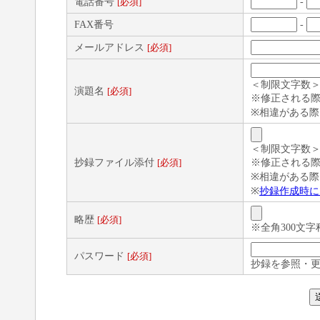
電話番号
-
[必須]
FAX番号
-
メールアドレス
[必須]
＜制限文字数＞
演題名
[必須]
※修正される際
※相違がある際
＜制限文字数＞
抄録ファイル添付
※修正される際
[必須]
※相違がある際
※
抄録作成時に
略歴
[必須]
※全角300文字
パスワード
[必須]
抄録を参照・更