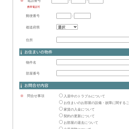
※
電話番号
-
-
携帯電話可
郵便番号
-
都道府県
住所
物件名
部屋番号
※
問合せ事項
入居中のトラブルについて
お住まいのお部屋の設備・故障に関する
家賃の入金について
契約の更新について
お部屋の退去について