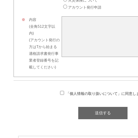
火災保険について
アカウント発行申請
※
内容
(全角512文字以
内)
(アカウント発行の
方はTから始まる
適格請求書発行事
業者登録番号を記
載してください)
「個人情報の取り扱いについて」に同意し