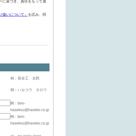
ーに基づき、責任をもって適
り扱いについて」
を読み、同
例：長谷工 太郎
例：ハセコウ タロウ
例：taro-
hasekou@haseko.co.jp
例：taro-
hasekou@haseko.co.jp