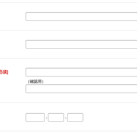
必須]
（確認用）
-
-