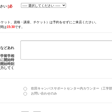
ださい
[必
チケット、資格・講座、チケット）は予約をせずにご来店ください。
時間は
15:30
です。
数などあれ
語学留学相
らに開始時
の開始時刻
入力してく
吹田キャンパスサポートセンター内カウンター（工学
お問い合わせのみ