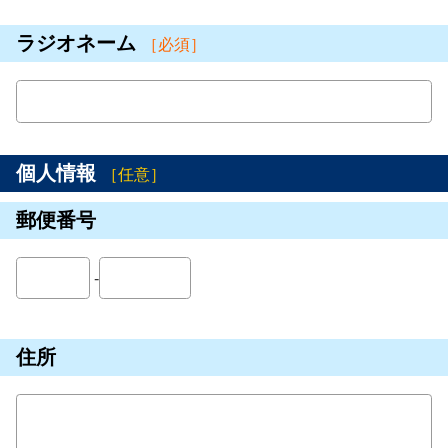
ラジオネーム
［必須］
個人情報
［任意］
郵便番号
-
住所