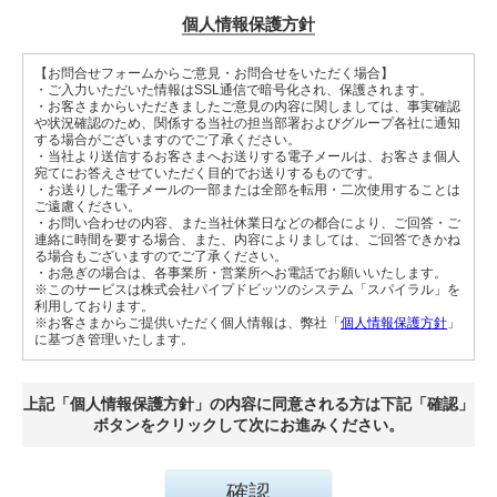
個人情報保護方針
【お問合せフォームからご意見・お問合せをいただく場合】
・ご入力いただいた情報はSSL通信で暗号化され、保護されます。
・お客さまからいただきましたご意見の内容に関しましては、事実確認
や状況確認のため、関係する当社の担当部署およびグループ各社に通知
する場合がございますのでご了承ください。
・当社より送信するお客さまへお送りする電子メールは、お客さま個人
宛てにお答えさせていただく目的でお送りするものです。
・お送りした電子メールの一部または全部を転用・二次使用することは
ご遠慮ください。
・お問い合わせの内容、また当社休業日などの都合により、ご回答・ご
連絡に時間を要する場合、また、内容によりましては、ご回答できかね
る場合もございますのでご了承ください。
・お急ぎの場合は、各事業所・営業所へお電話でお願いいたします。
※このサービスは株式会社パイプドビッツのシステム「スパイラル」を
利用しております。
※お客さまからご提供いただく個人情報は、弊社「
個人情報保護方針
」
に基づき管理いたします。
上記「個人情報保護方針」の内容に同意される方は下記「確認」
ボタンをクリックして次にお進みください。