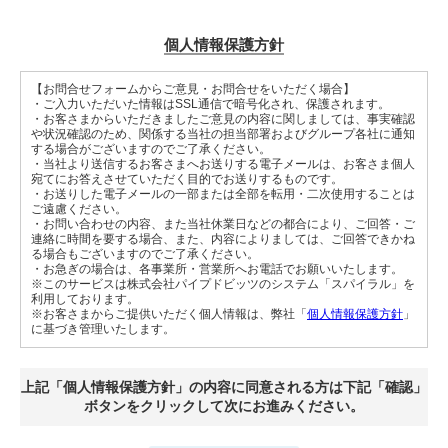
個人情報保護方針
【お問合せフォームからご意見・お問合せをいただく場合】
・ご入力いただいた情報はSSL通信で暗号化され、保護されます。
・お客さまからいただきましたご意見の内容に関しましては、事実確認
や状況確認のため、関係する当社の担当部署およびグループ各社に通知
する場合がございますのでご了承ください。
・当社より送信するお客さまへお送りする電子メールは、お客さま個人
宛てにお答えさせていただく目的でお送りするものです。
・お送りした電子メールの一部または全部を転用・二次使用することは
ご遠慮ください。
・お問い合わせの内容、また当社休業日などの都合により、ご回答・ご
連絡に時間を要する場合、また、内容によりましては、ご回答できかね
る場合もございますのでご了承ください。
・お急ぎの場合は、各事業所・営業所へお電話でお願いいたします。
※このサービスは株式会社パイプドビッツのシステム「スパイラル」を
利用しております。
※お客さまからご提供いただく個人情報は、弊社「
個人情報保護方針
」
に基づき管理いたします。
上記「個人情報保護方針」の内容に同意される方は下記「確認」
ボタンをクリックして次にお進みください。