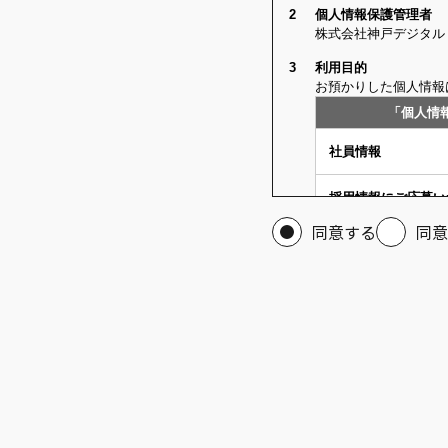
同意する
同意