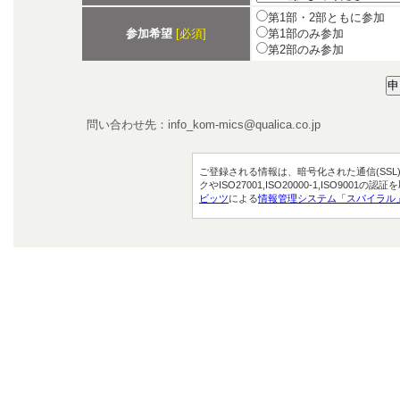
第1部・2部ともに参加
参加希望
[必須]
第1部のみ参加
第2部のみ参加
問い合わせ先：info_kom-mics@qualica.co.jp
ご登録される情報は、暗号化された通信(SSL
クやISO27001,ISO20000-1,ISO9001の
ビッツ
による
情報管理システム「スパイラル