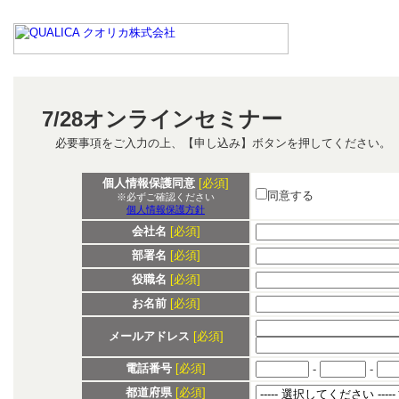
7/28オンラインセミナー
必要事項をご入力の上、【申し込み】ボタンを押してください。
個人情報保護同意
[必須]
同意する
※必ずご確認ください
個人情報保護方針
会社名
[必須]
部署名
[必須]
役職名
[必須]
お名前
[必須]
メールアドレス
[必須]
電話番号
[必須]
-
-
都道府県
[必須]