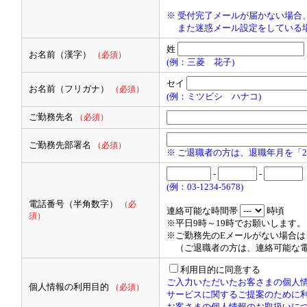
でご退職年月をご入力くださ
※ 受付完了メールが届かない場合
また迷惑メール設定をしている場合は
姓
お名前（漢字）
☆ID・パスワードはご入力いただい
（必須）
(例：三菱 花子)
たします。
セイ
お名前（フリガナ）
（必須）
(例：ミツビシ ハナコ)
☆ご回答は３営業日を目処にメールに
ご勤務先名
（必須）
ご勤務先部署名
（必須）
※ ご退職者の方は、退職年月を「2
-
-
(例：03-1234-5678)
電話番号（半角数字）
（必
連絡可能な時間帯
時頃
須）
※平日9時～19時でお願いします。
※ご勤務先のEメールがない場合
（ご退職者の方は、連絡可能な電
利用目的に同意する
ご入力いただいたお客さまの個人
個人情報の利用目的
（必須）
サービスに関するご提案のために
お客さまの個人情報のお取扱いに