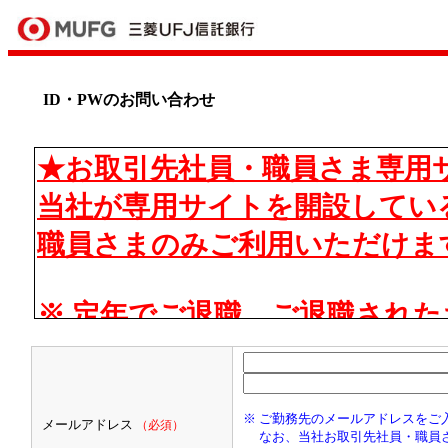
ID・PWのお問い合わせ
★お取引先社員・職員さま専用
当社が専用サイトを開設してい
職員さまのみご利用いただけま
※
定年でご退職、ご退職された
お受取中、お勤め先公認のご退
員の方もご利用いただけます
※ ご勤務先のメールアドレスをご
勤務先部署名」欄に「201904
メールアドレス
（必須）
なお、当社お取引先社員・職員さ