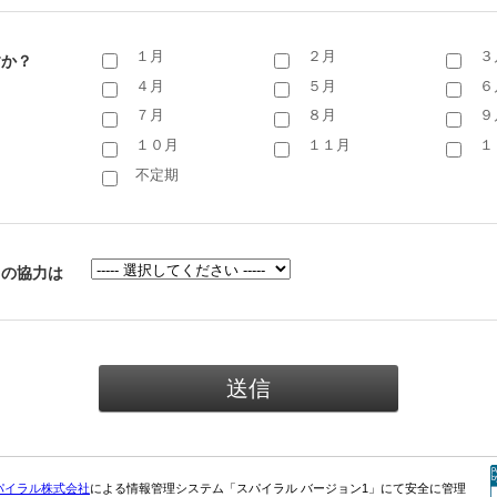
１月
２月
３
すか？
４月
５月
６
７月
８月
９
１０月
１１月
１
不定期
しの協力は
パイラル株式会社
による情報管理システム「スパイラル バージョン1」にて安全に管理