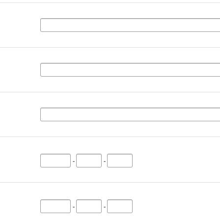
-
-
-
-