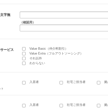
小文字無
（確認用）
Value Basic（仲介料割引）
のサービス
Value Extra（フルアウトソーシング）
それ以外
わからない
入居者
社宅ご担当者
拠
か？
入居者
社宅ご担当者
拠