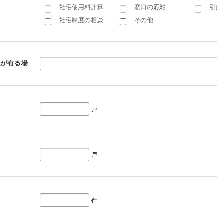
社宅使用料計算
窓口の応対
引
社宅制度の相談
その他
クが有る場
戸
戸
件