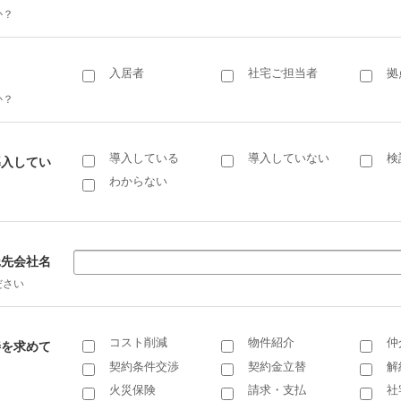
か？
入居者
社宅ご担当者
拠
か？
導入している
導入していない
検
導入してい
わからない
託先会社名
ださい
コスト削減
物件紹介
仲
善を求めて
契約条件交渉
契約金立替
解
火災保険
請求・支払
社