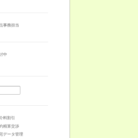
点事務担当
討中
介料割引
約精算交渉
宅データ管理