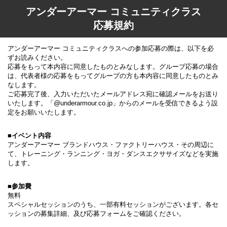
アンダーアーマー コミュニティクラス
応募規約
アンダーアーマー コミュニティクラスへの参加応募の際は、以下を必
ずお読みください。
応募をもって本内容に同意したものとみなします。グループ応募の場合
は、代表者様の応募をもってグループの方も本内容に同意したものとみ
なします。
ご応募完了後、入力いただいたメールアドレス宛に確認メールをお送り
いたします。「@underarmour.co.jp」からのメールを受信できるよう設
定をお願いいたします。
■イベント内容
アンダーアーマー ブランドハウス・ファクトリーハウス・その周辺に
て、トレーニング・ランニング・ヨガ・ダンスエクササイズなどを実施
します。
■参加費
無料
スペシャルセッションのうち、一部有料セッションがございます。各セ
ッションの募集詳細、及び応募フォームをご確認ください。