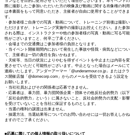
ョンなどを目的に使用させていただく場合がございます。本イベントの
際に撮影したご参加いただいた方の映像及び動画に関する肖像権の利用
は本書面をもって同意いただき、主催者が自由に使用することができま
す。
・参加者様ご自身での写真・動画について、トレーニング前後は撮影い
ただけますが、トレーニング実施中の撮影はお控えください。また参加
される際は、インストラクターや他の参加者様の写真・動画に写る可能
性がございますこと、何卒ご了承ください。
・会場までの交通費はご参加者様の負担となります。
・当イベント開催期間内において発生した事故や怪我・病気などについ
て、主催者は一切の責任を負いかねます。
・天候等、当日の状況によりやむを得ずイベントを中止または内容を変
更させていただく可能性がございます。中止となった場合はメールにて
連絡いたします。アンダーアーマー「@underarmour.co.jp」またはクラ
ス開催店舗「@domecorp.com」からのメールを受信できるよう設定を
お願いします。
・当社社員およびその関係者は応募できません。
・応募者は、暴力団、暴力団関係企業・団体その他反社会的勢力（以下
「反社会的勢力」という）に属さないこと、反社会的勢力の支配・影響
を受けていないことを当社に保証するものとします。
・当選の権利の譲渡は出来ません。
・抽選方法、当選結果等についてのお問い合わせには一切お答えしかね
ますのでご了承ください。
■応募に際しての個人情報の取り扱いについて