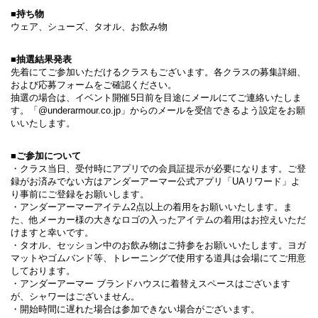
■持ち物
ウェア、シューズ、タオル、お飲み物
■抽選結果発表
先着にてご参加いただけるクラスもございます。各クラスの募集詳細、
および応募フォームをご確認ください。
抽選の場合は、イベント開催5日前を目途にメールにてご連絡いたしま
す。「@underarmour.co.jp」からのメールを受信できるよう設定をお願
いいたします。
■ご参加について
・クラス当日、受付時にアプリでの会員証提示が必要になります。ご登
録がお済みでない方はアンダーアーマー公式アプリ「UAリワード」よ
り事前にご登録をお願いします。
・アンダーアーマーアイテム2点以上の着用をお願いいたします。ま
た、他メーカー様の大きなロゴの入ったアイテムの着用はお控えいただ
けますと幸いです。
・タオル、セッション中のお飲み物はご持参をお願いいたします。ヨガ
マットやゴムバンド等、トレーニングで使用する道具は会場にてご用意
しております。
・アンダーアーマー ブランドハウスに着替えスペースはございます
が、シャワーはございません。
・開始時間に遅れた場合は参加できない場合がございます。