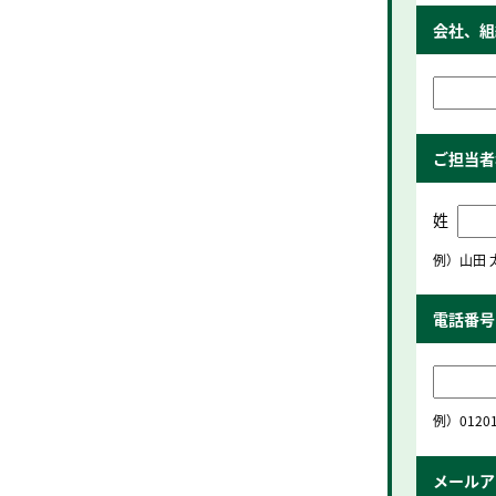
会社、組
ご担当者
姓
例）山田 
電話番号
例）01201
メールア