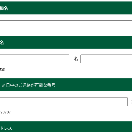
織名
名
名
太郎
※日中のご連絡が可能な番号
90707
ドレス