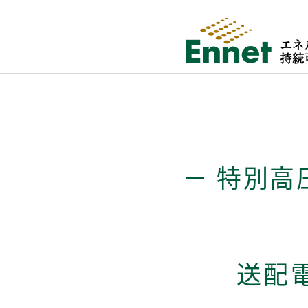
－ 特別高
送配