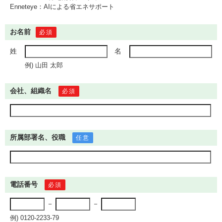
Enneteye：AIによる省エネサポート
お名前
必須
姓
名
例) 山田 太郎
会社、組織名
必須
所属部署名、役職
任意
電話番号
必須
－
－
例) 0120-2233-79