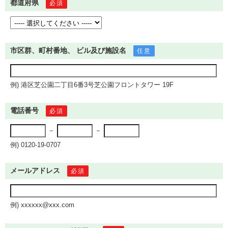
都道府県
必須
市区群、町村番地、
ビル及び施設名
任意
例) 港区芝公園二丁目6番3号芝公園フロントタワー 19F
電話番号
必須
－
－
例) 0120-19-0707
メールアドレス
必須
例) xxxxxx@xxx.com