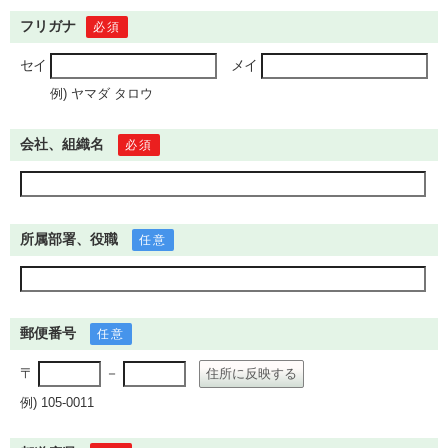
フリガナ
必須
セイ
メイ
例) ヤマダ タロウ
会社、組織名
必須
所属部署、役職
任意
郵便番号
任意
〒
－
住所に反映する
例) 105-0011