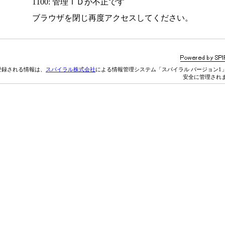
1100: 管理ＩＤが不正です
ブラウザを閉じ再度アクセスしてください。
登録される情報は、
スパイラル株式会社
による情報管理システム「スパイラル バージョン1
安全に管理され