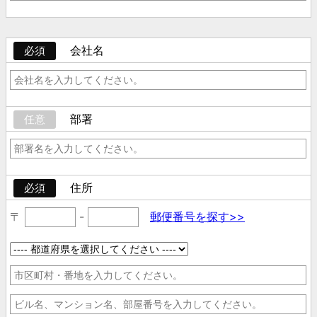
会社名
必須
部署
任意
住所
必須
〒
-
郵便番号を探す>>