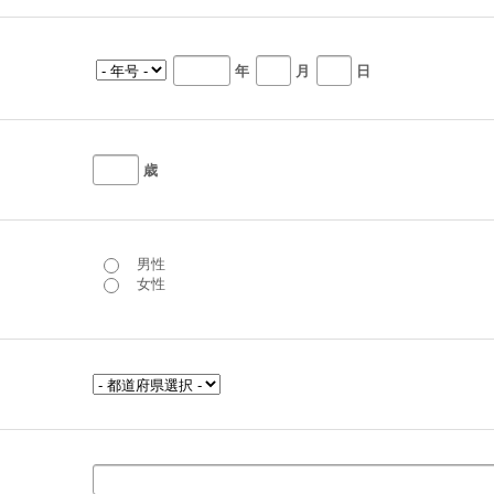
年
月
日
歳
男性
女性