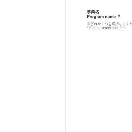
事業名
Program name
＊
※どれか１つを選択してく
* Please select one item.