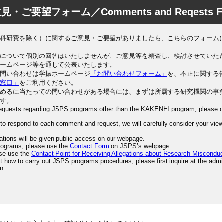
見・ご要望フォーム／Comments and Reqests F
科研費を除く）に関するご意見・ご要望がありましたら、こちらのフォーム
について個別の回答はいたしませんが、ご意見等を精査し、検討させていた
ームページ等を通じて公表いたします。
問い合わせは学振ホームページ
「お問い合わせフォーム」
を、不正に関する
窓口」
をご利用ください。
めるに当たっての問い合わせがある場合には、まずは所属する研究機関の事
す。
equests regarding JSPS programs other than the KAKENHI program, please c
 to respond to each comment and request, we will carefully consider your vie
rations will be given public access on our webpage.
rograms, please use the
Contact Form
on JSPS’s webpage.
ase use the
Contact Point for Receiving Allegations about Research Miscondu
 how to carry out JSPS programs procedures, please first inquire at the admin
on.