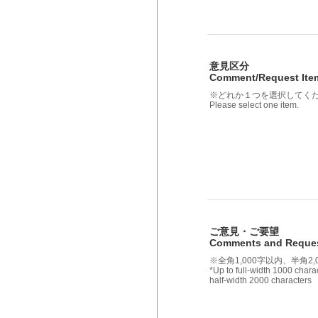
意見区分
Comment/Request It
※どれか１つを選択してく
Please select one item.
ご意見・ご要望
Comments and Reque
※全角1,000字以内、半角2,
*Up to full-width 1000 charac
half-width 2000 characters