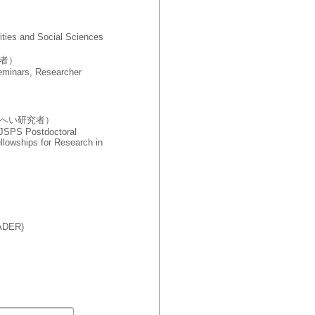
ties and Social Sciences
者）
Seminars, Researcher
へい研究者）
(JSPS Postdoctoral
llowships for Research in
EADER)