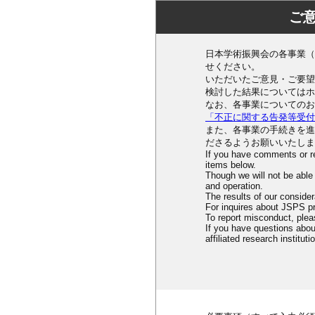
ご意
日本学術振興会の各事業（
せください。
いただいたご意見・ご要望
検討した結果についてはホ
なお、各事業についてのお
「不正に関する告発等受付
また、各事業の手続きを進
ださるようお願いいたしま
If you have comments or r
items below.
Though we will not be able
and operation.
The results of our conside
For inquires about JSPS p
To report misconduct, ple
If you have questions about
affiliated research instituti