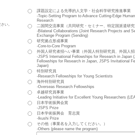
課題設定による先導的人文学・社会科学研究推進事業
-Topic-Setting Program to Advance Cutting-Edge Humani
Research
ださい。
二国間交流事業（共同研究・セミナー、特定国派遣研究
-Bilateral Collaborations (Joint Research Projects and 
Exchange Program (Sending)
研究拠点形成事業
-Core-to-Core Program
外国人研究者招へい事業（外国人特別研究員、外国人招
-JSPS International Fellowships for Research in Japan 
Fellowships for Research in Japan, JSPS Invitational Fe
Japan)
特別研究員
-Research Fellowships for Young Scientists
海外特別研究員
-Overseas Research Fellowships
卓越研究員事業
-Leading Initiative for Excellent Young Researchers (L
日本学術振興会賞
-JSPS Prize
日本学術振興会 育志賞
-Ikushi Prize
その他（事業名を入力してください。）
-Others (please name the program)