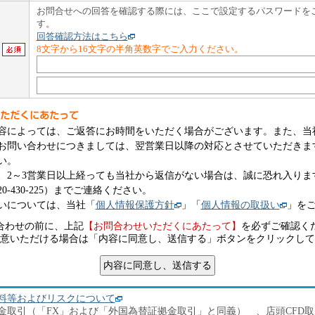
お問合せへの回答を確認する際には、ここで設定するパスワードを
す。
回答確認方法はこちら
8文字から16文字の半角英数字でご入力ください。
容によっては、ご返答にお時間をいただく場合がございます。また、当
お問い合わせにつきましては、翌営業日以降の対応とさせていただきま
い。
、2～3営業日以上経っても当社から返信がない場合は、誠に恐れ入りま
0-430-225）までご連絡ください。
いについては、当社「
個人情報保護方針
」「
個人情報の取扱い
」を
合わせの前に、上記
【お問合わせいただくにあたって】
を必ずご確認く
意いただける場合は「内容に同意し、送信する」ボタンをクリックして
料等およびリスクについて
金取引（「FX」および「外国為替証拠金取引」と同義） 、店頭CFD