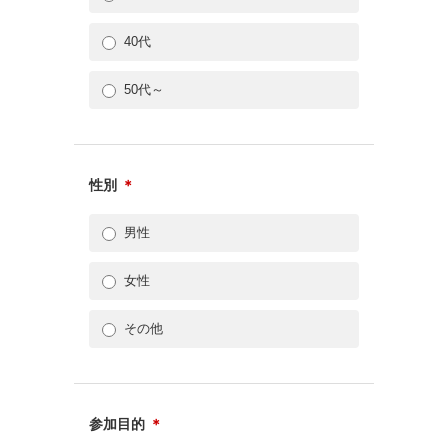
40代
50代～
性別
＊
男性
女性
その他
参加目的
＊