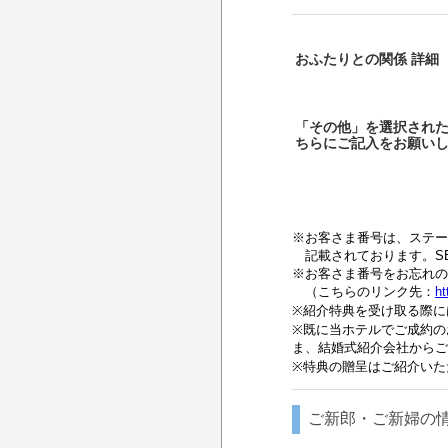
おふたりとの関係 詳細
「その他」を選択され
ちらにご記入をお願い
※お客さま番号は、ステータス
記載されております。SEI
※お客さま番号をお忘れの
（こちらのリンク先：
ht
※紹介特典を受け取る際にはS
※既に当ホテルでご成約の
ま、結婚式紹介会社からご
※特典の贈呈はご紹介いた
ご新郎・ご新婦の