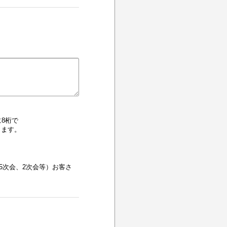
に8桁で
ります。
5次会、2次会等）お客さ