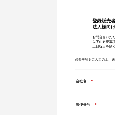
登録販売
法人様向
お問合せいた
以下の必要事
土日祝日を除
必要事項をご入力の上、
会社名
＊
郵便番号
＊