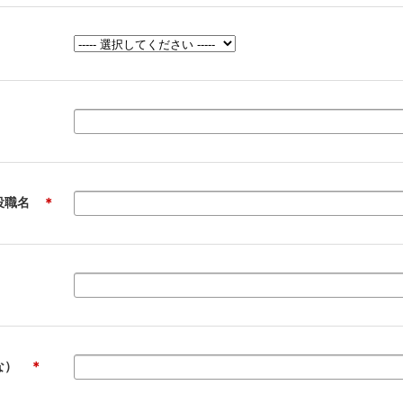
は役職名
＊
がな）
＊