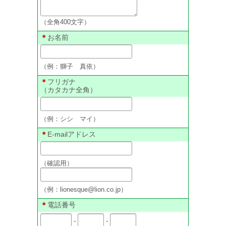
（全角400文字）
＊
お名前
（例：獅子 真依）
＊
フリガナ
（カタカナ全角）
（例：シシ マイ）
＊
E-mailアドレス
（確認用）
（例：lionesque@lion.co.jp）
＊
電話番号
-
-