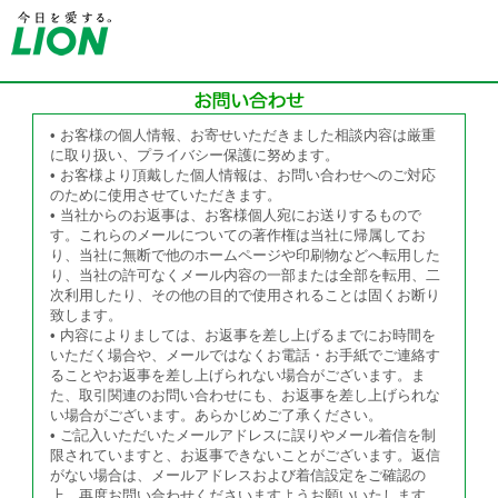
• お客様の個人情報、お寄せいただきました相談内容は厳重
に取り扱い、プライバシー保護に努めます。
• お客様より頂戴した個人情報は、お問い合わせへのご対応
のために使用させていただきます。
• 当社からのお返事は、お客様個人宛にお送りするもので
す。これらのメールについての著作権は当社に帰属してお
り、当社に無断で他のホームページや印刷物などへ転用した
り、当社の許可なくメール内容の一部または全部を転用、二
次利用したり、その他の目的で使用されることは固くお断り
致します。
• 内容によりましては、お返事を差し上げるまでにお時間を
いただく場合や、メールではなくお電話・お手紙でご連絡す
ることやお返事を差し上げられない場合がございます。ま
た、取引関連のお問い合わせにも、お返事を差し上げられな
い場合がございます。あらかじめご了承ください。
• ご記入いただいたメールアドレスに誤りやメール着信を制
限されていますと、お返事できないことがございます。返信
がない場合は、メールアドレスおよび着信設定をご確認の
上、再度お問い合わせくださいますようお願いいたします。