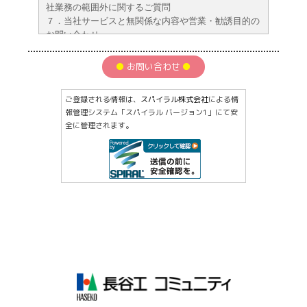
社業務の範囲外に関するご質問
７．当社サービスと無関係な内容や営業・勧誘目的の
お問い合わせ
８．その他、当社が不適切と判断したお問い合わせ
【個人情報のお取扱について】
お問い合わせ
お申込みいただきますお客様の個人情報は、個人情報保護
法に基づき管理させていただきます。
ご登録される情報は、
スパイラル株式会社
による情
従いまして、以下の項目をご理解いただいた上で、お申込
報管理システム「スパイラル バージョン1」にて安
み下さい。
全に管理されます。
１．当社は、お客様の個人情報を、以下に定める目的のみ
で収集・利用し、これ以外の目的に利用することはあ
りません。
・専有部のメンテナンス・機器の取付け・修理及び斡
旋並びに販売に関する契約履行のため
・これらに関するサービス提供・アンケートのため
・当社提供サービスに関する広報物等の送付または、
電話・メール等によるご案内
２．当社は、個人情報をグループ会社の間で共同利用させ
ていただく場合があります。
３．当社は、お客様の承諾なく、個人情報を第三者に提供
しません。
４．当社は、サービスご案内等の業務委託のため、個人情