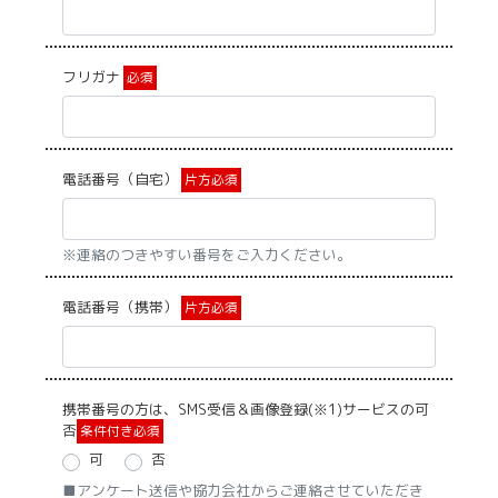
フリガナ
必須
電話番号（自宅）
片方必須
※連絡のつきやすい番号をご入力ください。
電話番号（携帯）
片方必須
携帯番号の方は、SMS受信＆画像登録(※1)サービスの可
否
条件付き必須
可
否
■アンケート送信や協力会社からご連絡させていただき