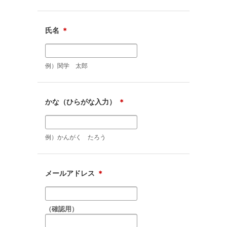
氏名
＊
例）関学 太郎
かな（ひらがな入力）
＊
例）かんがく たろう
メールアドレス
＊
（確認用）