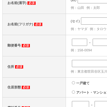
お名前(漢字)
必須
例：山田
例：太郎
(セイ)
お名前(フリガナ)
必須
例：ヤマダ
例：タロウ
-
郵便番号
必須
例：158-0094
住所
必須
例：東京都世田谷区玉川2-
一戸建て
住居形態
必須
アパート・マンショ
-