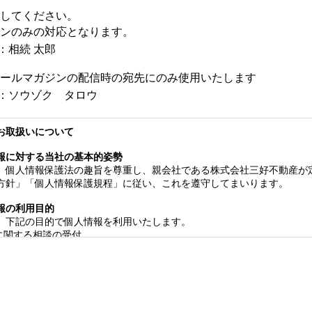
してください。
ンのみの対応となります。
：相続 太郎
ルマガジンの配信時の宛先にのみ使用いたします
：ソウゾク タロウ
お取扱いについて
報に対する当社の基本的姿勢
人情報保護法の趣旨を尊重し、親会社である株式会社三好不動産が
方針」「個人情報保護規程」に従い、これを遵守してまいります。
報の利用目的
下記の目的で個人情報を利用いたします。
関する相談の受付
関する商品及びサービスの提案（不動産・保険・有価証券に関するも
関する資料の送付
びサポートに関する継続的な業務管理
法律等に基づく権利の行使や義務の履行
査、データ分析、商品やサービスの研究開発