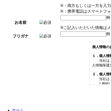
※：両方もしくは一方を入力
※：携帯電話はスマートフォ
例
お名前
※ご記入いただいた情報はメー
例
フリガナ
個人情報の
１．個人情
当社は、個
人情報保護
２．個人情
当社は、
1.相続に
2.相続に
3.相続に
4.相続及
5.契約や
6.市場調
ホーム