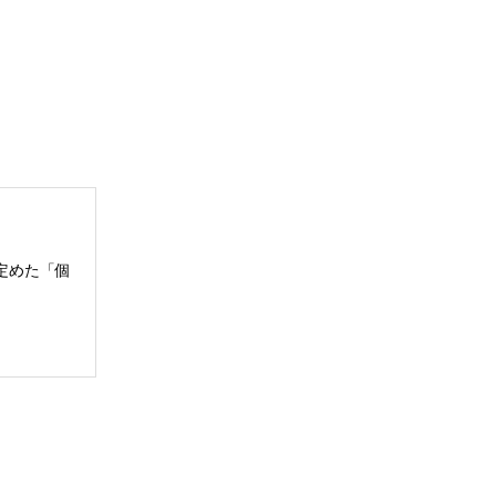
定めた「個
のを含む）