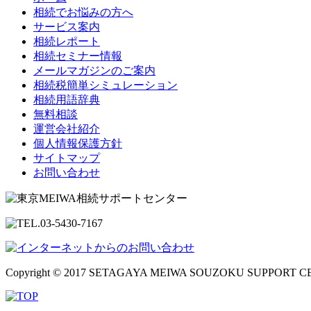
7.アンケ
相続でお悩みの方へ
8.当社商
サービス案内
9.セミナ
相続レポート
10.お問
相続セミナー情報
３．個人情
メールマガジンのご案内
当社は、下
相続税簡単シミュレーション
1.ご本人
相続用語辞典
2.法令に
無料相談
3.利用目
運営会社紹介
4.人の生
個人情報保護方針
5.公衆衛
サイトマップ
き
お問い合わせ
6.国や地
おそれがあ
7.合併又
利用目的の
４．個人情
当社は、利
託する場合
Copyright © 2017 SETAGAYA MEIWA SOUZOKU SUPPORT CENTE
結し、適切
５．開示等