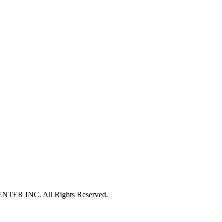
ートの実施
品及び各種サービスの提案
ーやイベント開催のお知らせ及び申込の受付
合せやご質問の受付と回答
報の第三者への提供について
記の場合を除いて個人情報を第三者に提供することはありません。
の同意がある場合
基づく場合
的の範囲内で個人情報の取扱いの全部又は一部を委託する場合
命、身体又は財産の保護のために必要で、ご本人の同意を得ることが
生の向上、児童の健全な育成のために必要で、ご本人の同意を得るこ
方公共団体などに協力する場合で、ご本人の同意を得ることによって
るとき
は譲渡などの事由による事業の承継に伴って個人情報を提供する場合
範囲内で個人情報を取り扱うとき
報の外部委託
用目的の達成に必要な範囲内において、個人情報の取扱いの全部又
があります。委託先の選定には厳正な基準を設け、委託先との間で必要
R INC. All Rights Reserved.
な管理･監査を行います。
の請求について