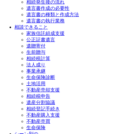
相続発生後の流れ
遺言書作成の必要性
遺言書の種類と作成方法
遺言書の執行業務
相談できること
家族信託組成支援
公正証書遺言
遺贈寄付
生前贈与
相続税計算
法人成り
事業承継
生命保険診断
土地活用
不動産売却支援
相続税申告
遺産分割協議
相続登記手続き
不動産購入支援
不動産売買
生命保険
シーン別の