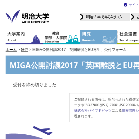
サイト
ホーム
>
研究
> MIGA公開討議2017「英国離脱とEU再生」受付フォーム
MIGA公開討議2017「英国離脱とE
受付を締め切りました
ご登録される情報は、暗号化された通信(SS
ークやISO27001/JIS Q 27001,ISO200
株式会社パイプドビッツ
による
情報管理シ
理されます。