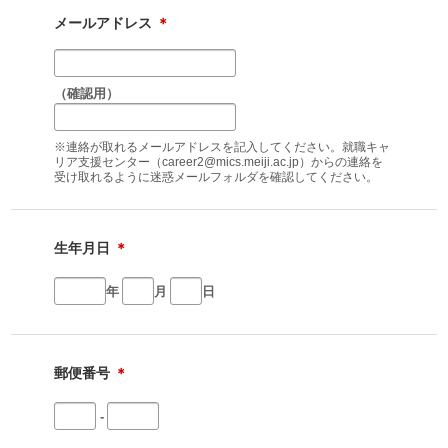
メールアドレス
＊
（確認用）
※連絡が取れるメールアドレスを記入してください。就職キャ
リア支援センター（career2@mics.meiji.ac.jp）からの連絡を
受け取れるように迷惑メールフォルダを確認してください。
生年月日
＊
年
月
日
郵便番号
＊
-